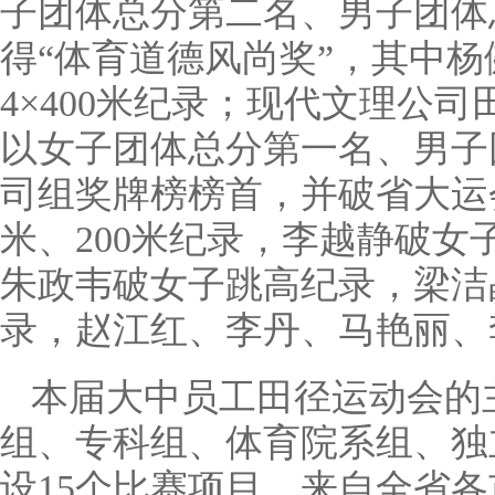
子团体总分第二名、男子团体
得“体育道德风尚奖”，其中
4×400米纪录；现代文理公司
以女子团体总分第一名、男子
司组奖牌榜榜首，并破省大运
米、200米纪录，李越静破女
朱政韦破女子跳高纪录，梁洁晶
录，赵江红、李丹、马艳丽、
本届大中员工田径运动会的主
组、专科组、体育院系组、独
设15个比赛项目，来自全省各