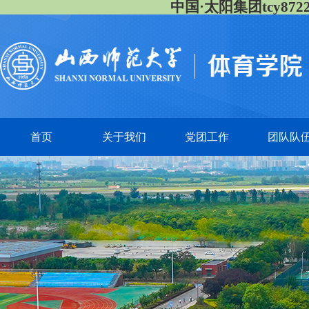
中国·太阳集团tcy8722
首页
关于我们
党团工作
团队队