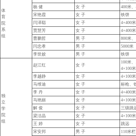
杨 健
女 子
400米
体
宋艳霞
女 子
铁饼
育
闫泽聪
女 子
4×40
院
系
贾慧芳
女 子
4×40
组
曹鹏哲
男 子
800米
闫忠孝
男 子
5000
李世姣
男 子
铁饼
100米
赵江红
女 子
4×100
李越静
女 子
4×100
马维迪
女 子
标枪
李 丹
女 子
4×40
独
马艳丽
女 子
4×100
立
解 俊
女 子
三级
学
院
梁洁晶
女 子
4×10
组
王 婷
女 子
跳远
宋安邦
男 子
110